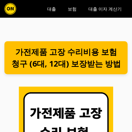
컨
대출
보험
대출 이자 계산기
텐
츠
로
가전제품 고장 수리비용 보험
건
청구 (6대, 12대) 보장받는 방법
너
뛰
기